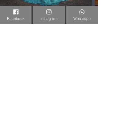
Facebook
Instagram
Whatsapp
Fotografia Profesional en Querétaro
Mexico
Mis Redes
Sociales
© . 2023 creado con
Wix.com
©Carlos Mendoza Photography. 2026. México.
Do Not Sell My Personal
Information