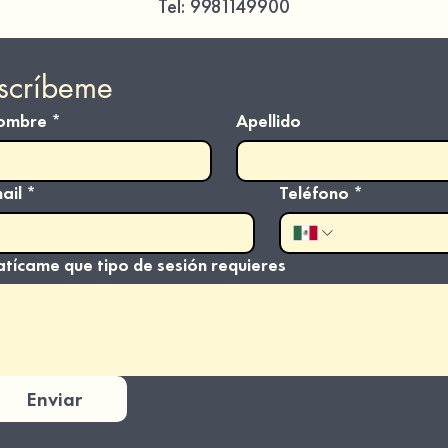
Tel:
9981149900
scríbeme
ombre
*
Apellido
ail
*
Teléfono
*
atícame que tipo de sesión requieres
Enviar