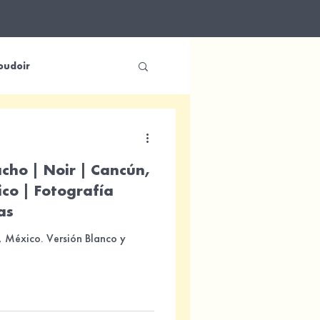
oudoir
Trash The Dress
cho | Noir | Cancún,
co | Fotografía
as
 México. Versión Blanco y