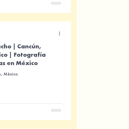
acho | Cancún,
co | Fotografía
as en México
, México.