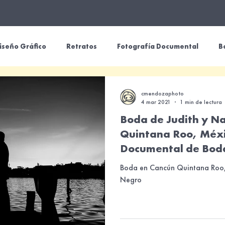
iseño Gráfico
Retratos
Fotografía Documental
B
rafía Empresarial
Fotografía Comercial
Bebés y Niños
cmendozaphoto
4 mar 2021
1 min de lectura
Boda de Judith y Na
Quintana Roo, Méxi
Documental de Bod
Boda en Cancún Quintana Roo,
Negro