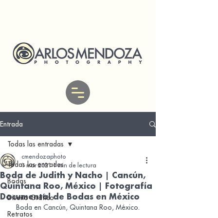
Entrada
Todas las entradas
cmendozaphoto
Todas las entradas
1 mar 2021
1 min de lectura
Boda de Judith y Nacho | Cancún,
Bodas
Quintana Roo, México | Fotografía
Documental de Bodas en México
Diseño Gráfico
Boda en Cancún, Quintana Roo, México.
Retratos