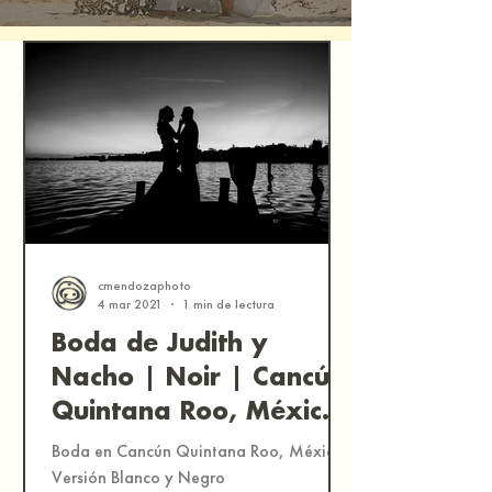
cmendozaphoto
4 mar 2021
1 min de lectura
Boda de Judith y
Nacho | Noir | Cancún,
Quintana Roo, México
| Fotografía
Boda en Cancún Quintana Roo, México.
Documental de Bodas
Versión Blanco y Negro