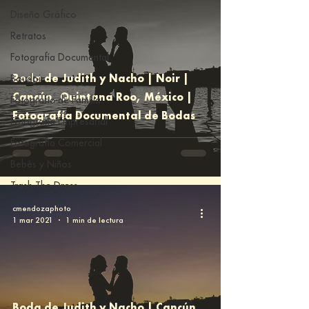
Diseño Gráfico
Retratos
Fotografía Documental
Boda de Judith y Nacho | Noir |
Boudoir
Cancún, Quintana Roo, México |
Fotografía de Familia
Fotografía Documental de Bodas
Fotografía Empresarial
Fotografía Comercial
Bebés y Niños
Trash The Dress
cmendozaphoto
1 mar 2021
1 min de lectura
Boda de Judith y Nacho | Cancún,