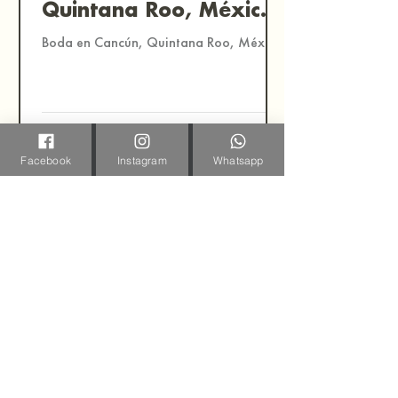
Quintana Roo, México
| Fotografía
Boda en Cancún, Quintana Roo, México.
Documental de Bodas
en México
Facebook
Instagram
Whatsapp
cmendozaphoto
12 dic 2020
1 min de lectura