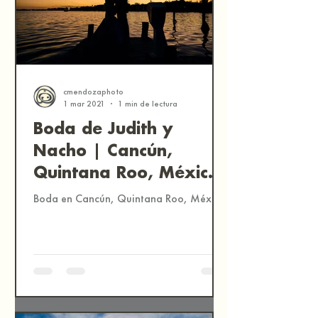
cmendozaphoto
1 mar 2021
1 min de lectura
Boda de Judith y
Nacho | Cancún,
Quintana Roo, México
| Fotografía
Boda en Cancún, Quintana Roo, México.
Documental de Bodas
en México