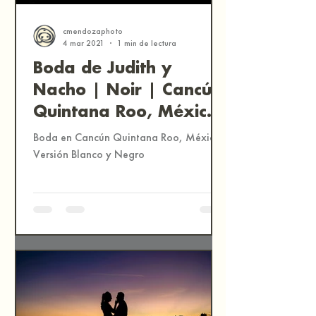
cmendozaphoto
4 mar 2021
1 min de lectura
Boda de Judith y
Nacho | Noir | Cancún,
Quintana Roo, México
| Fotografía
Boda en Cancún Quintana Roo, México.
Documental de Bodas
Versión Blanco y Negro