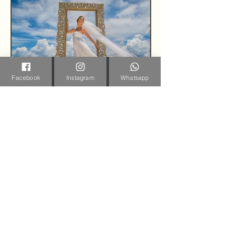
Facebook
Instagram
Whatsapp
cmendozaphoto
12 dic 2020
1 min de lectura
Blog de Fotografía de
Bodas de Carlos
Mendoza Photography
Hola a todos, les comparto un blog de
fotografía de bodas anterior y poco a
poco iremos alimentando un nuevo blog
directo desde...