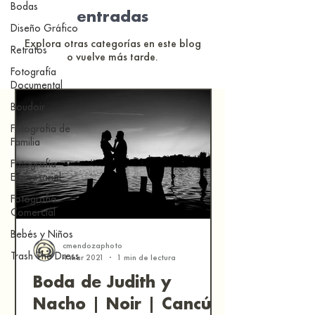
Bodas
entradas
Diseño Gráfico
Explora otras categorías en este blog
Retratos
o vuelve más tarde.
Fotografía
Documental
Boudoir
Fotografía de
Familia
Fotografía
Empresarial
Fotografía
Comercial
Bebés y Niños
cmendozaphoto
Trash The Dress
4 mar 2021
1 min de lectura
Boda de Judith y
Nacho | Noir | Cancún,