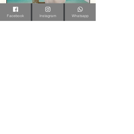
Facebook
Instagram
Whatsapp
cmendozaphoto
12 dic 2020
1 min de lectura
Blog de Fotografía de
Bodas de Carlos
Mendoza Photography
Hola a todos, les comparto un blog de
fotografía de bodas anterior y poco a
poco iremos alimentando un nuevo blog
directo desde...