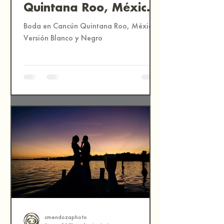
Quintana Roo, México
| Fotografía
Boda en Cancún Quintana Roo, México.
Documental de Bodas
Versión Blanco y Negro
cmendozaphoto