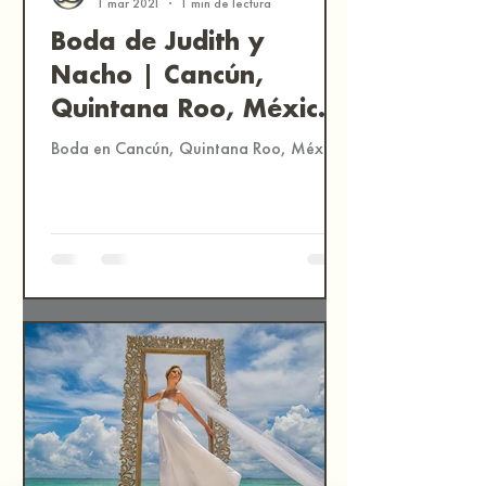
1 mar 2021
1 min de lectura
Boda de Judith y
Nacho | Cancún,
Quintana Roo, México
| Fotografía
Boda en Cancún, Quintana Roo, México.
Documental de Bodas
en México